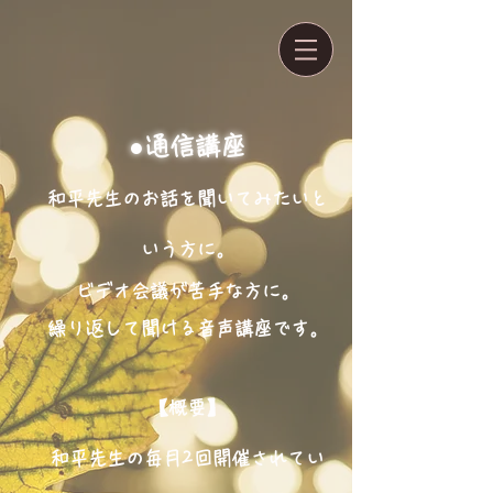
●通信講座
和平先生のお話を聞いてみ
たいと
いう方に。
ビデオ会議が苦手な方に。
繰り返して聞ける音声講座です。
【概要】
和平先生の毎月2回開催されてい