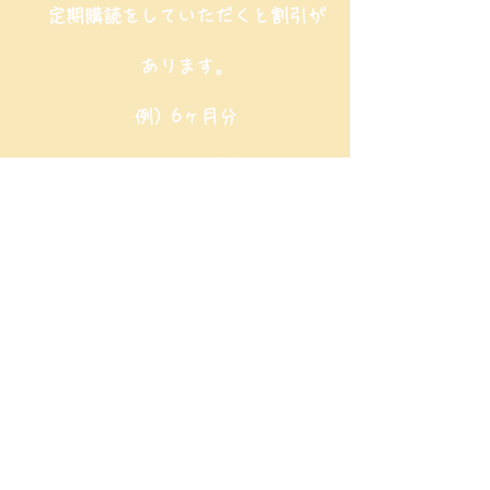
定期購読をしていただくと割引が
あります。
例）6ヶ月分
（1ヶ月分は、月の前半の回と、
月の後半の回の2回分です）
12回分を定期購読とすると、
￥48000を￥45000でご購読いた
だけます。
ご注文メールを頂いてから2〜3日