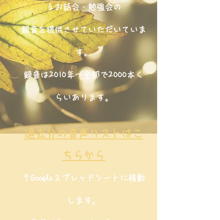
るお話会・勉強会の
録音を提供させていただいていま
す。
録音は2010年〜全部で2000本く
らいあります。
過去分の音声リストはこ
ちらから
↑Googleスプレッドシートに移動
します。