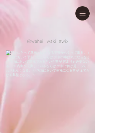
@wahei_iwaki
#wix